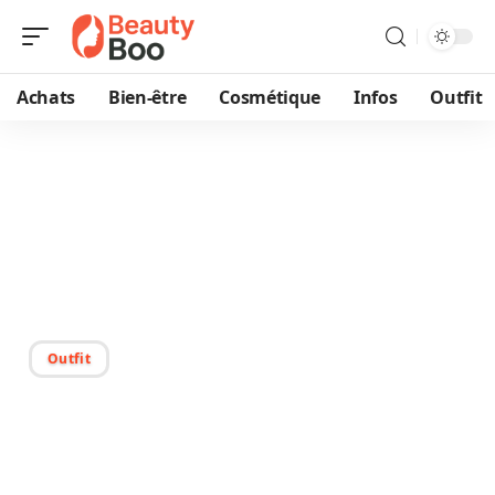
Achats
Bien-être
Cosmétique
Infos
Outfit
09/09/2025
Paraître plus jeune à 50
ans : astuces et conseils
pratiques
Outfit