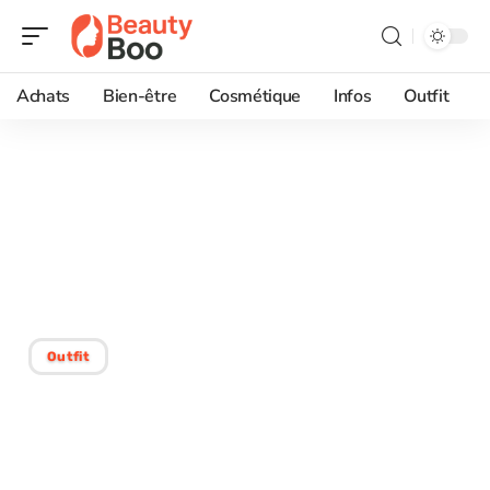
Achats
Bien-être
Cosmétique
Infos
Outfit
04/12/2025
Luxe en haute couture :
un symbole de statut
social ?
Outfit