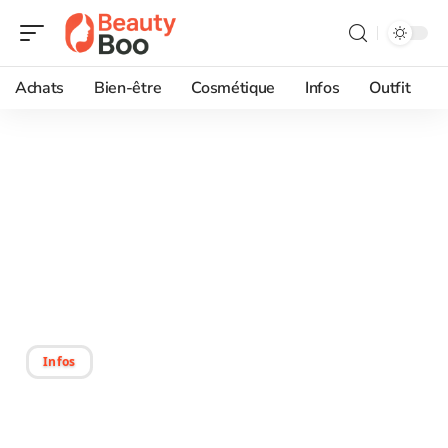
Achats
Bien-être
Cosmétique
Infos
Outfit
07/07/2026
Les meilleures huiles pour
raffermir la peau :
sélection et conseils
d’utilisation
Infos