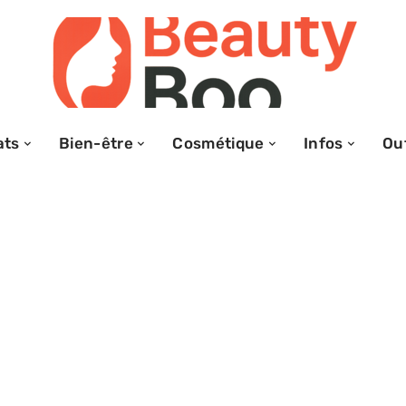
ats
Bien-être
Cosmétique
Infos
Out
 sa garde-robe,
se poser sur les
r femme