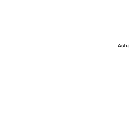
Ach
16/06/2026
Avant de refaire
ces questions à 
vêtements pou