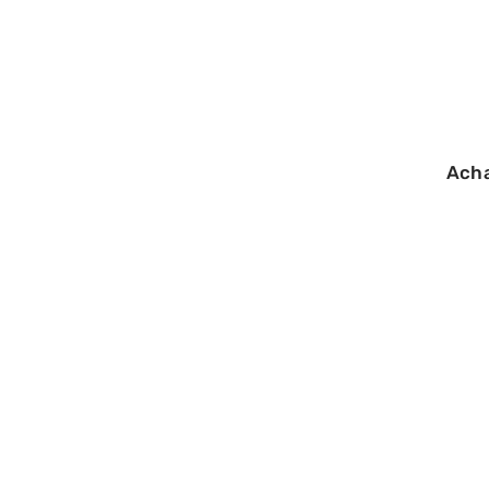
Ach
01/06/2026
Carré boule cour
différences ave
classique ?