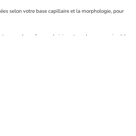
tées selon votre base capillaire et la morphologie, pour
ste une valeur sûre, en choisissant une longueur qui suit la
 rigidité.
ement asymétrique, vient raccourcir le visage et dynamiser
ou un carré court texturisé, qui densifient visuellement la
s, la saison est à la liberté : la coupe femme
 faire de la coiffure un prolongement de l’identité, jouer
La coupe boule revisitée, le carré court sophistiqué ou
 tant que la forme du visage et la matière sont