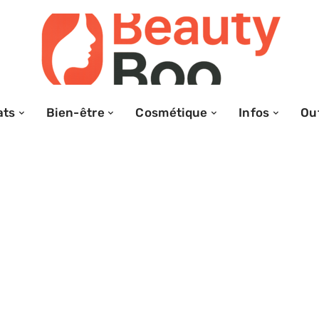
ats
Bien-être
Cosmétique
Infos
Out
t : quelles
c la coupe boule