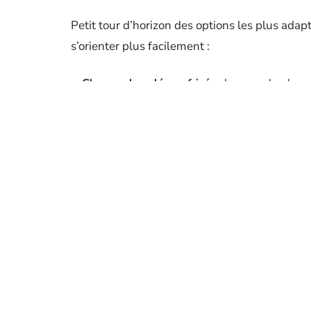
Petit tour d’horizon des options les plus adap
s’orienter plus facilement :
Cheveux bouclés ou frisés
: la coupe boule re
courbe naturelle des boucles pour éviter toute
Visage long
: un carré court plongeant, légèr
la silhouette.
Cheveux fins
: optez pour une coupe garçonne 
chevelure.
Dans les salons français comme sur les podium
s’émancipe, le court se fait audacieux. L’idée :
avec le mouvement, les volumes, les textures. 
la coupe mulet modernisée : tout est possible,