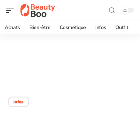
Achats
Bien-être
Cosmétique
Infos
Outfit
06/06/2026
Repulper le contour des
yeux naturellement :
astuces efficaces et bio !
Infos