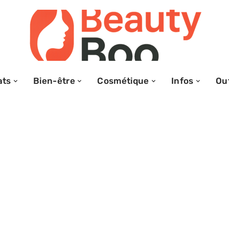
ats
Bien-être
Cosmétique
Infos
Out
ter
ec le laser