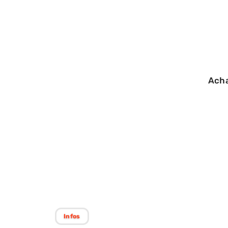
Ach
26/10/2025
Varicosités : évi
l’aggravation av
Infos