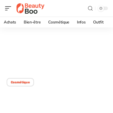
Achats
Bien-être
Cosmétique
Infos
Outfit
29/07/2026
Coiffeur bio à chantilly :
soins véganes pour des
cheveux éclatants
Cosmétique