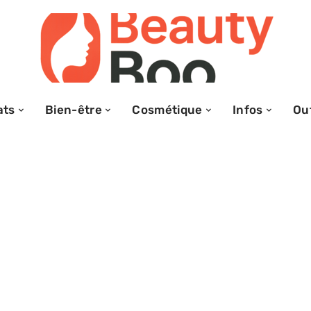
ats
Bien-être
Cosmétique
Infos
Out
aces pour tirer
arrière