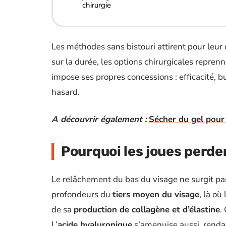
chirurgie
Les méthodes sans bistouri attirent pour leur di
sur la durée, les options chirurgicales repren
impose ses propres concessions : efficacité, bu
hasard.
A découvrir également :
Sécher du gel pour 
Pourquoi les joues perden
Le relâchement du bas du visage ne surgit p
profondeurs du
tiers moyen du visage
, là où
de sa
production de collagène et d’élastine
.
L’
acide hyaluronique
s’amenuise aussi, rendan