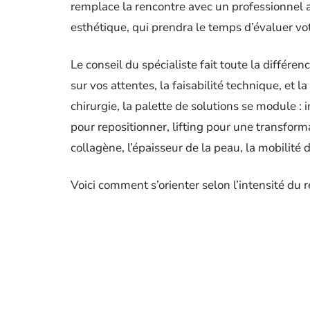
remplace la rencontre avec un professionnel 
esthétique, qui prendra le temps d’évaluer vot
Le conseil du spécialiste fait toute la différen
sur vos attentes, la faisabilité technique, et 
chirurgie, la palette de solutions se module : i
pour repositionner, lifting pour une transform
collagène, l’épaisseur de la peau, la mobili
Voici comment s’orienter selon l’intensité du 
Pour un relâchement discret :
cosmétiques, cr
radiofréquence ou d’ultrasons peuvent suffire
Pour une perte de fermeté plus marquée :
mé
temps de récupération possible et du résultat