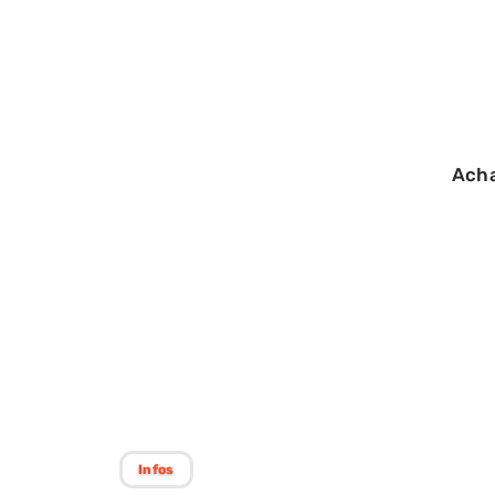
Ach
13/09/2025
Techniques effic
les joues vers l’
Infos