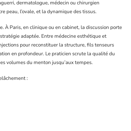
aguerri, dermatologue, médecin ou chirurgien
re peau, l’ovale, et la dynamique des tissus.
ce. À Paris, en clinique ou en cabinet, la discussion porte
la stratégie adaptée. Entre médecine esthétique et
njections pour reconstituer la structure, fils tenseurs
ation en profondeur. Le praticien scrute la qualité du
té des volumes du menton jusqu’aux tempes.
relâchement :
èmes raffermissantes, exercices faciaux, séances de
.
decine esthétique ou chirurgie, en tenant compte du
 visé.