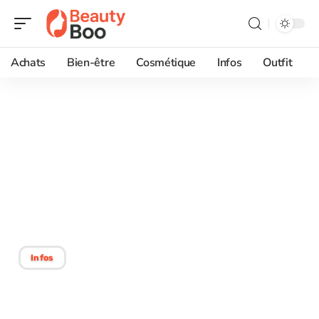
Achats
Bien-être
Cosmétique
Infos
Outfit
01/10/2025
Rajeunir naturellement :
astuces anti-âge
efficaces et sans
chirurgie!
Infos