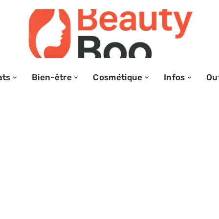
ats
Bien-être
Cosmétique
Infos
Out
uillage
ar les
pour une peau