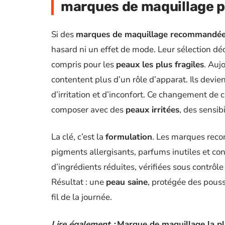
marques de maquillage p
Si des
marques de maquillage recommandées
hasard ni un effet de mode. Leur sélection déco
compris pour les
peaux les plus fragiles
. Auj
contentent plus d’un rôle d’apparat. Ils devi
d’irritation et d’inconfort. Ce changement de 
composer avec des
peaux irritées
, des sensib
La clé, c’est la
formulation
. Les marques rec
pigments allergisants, parfums inutiles et con
d’ingrédients réduites, vérifiées sous contrôl
Résultat : une
peau saine
, protégée des pouss
fil de la journée.
Lire également :
Marque de maquillage la pl