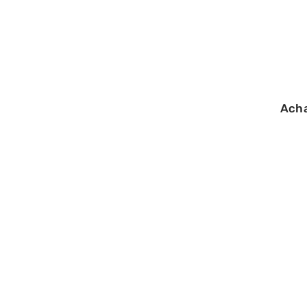
Ach
20/08/2025
Marques de maq
recommandées p
dermatologues 