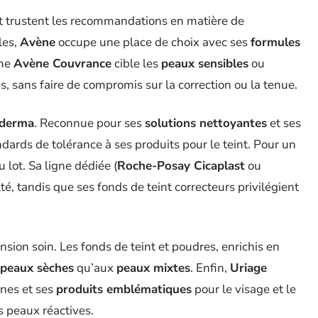
et trustent les recommandations en matière de
les,
Avène
occupe une place de choix avec ses
formules
mme
Avène Couvrance
cible les
peaux sensibles
ou
, sans faire de compromis sur la correction ou la tenue.
oderma
. Reconnue pour ses
solutions nettoyantes
et ses
dards de tolérance à ses produits pour le teint. Pour un
u lot. Sa ligne dédiée (
Roche-Posay Cicaplast
ou
lté, tandis que ses fonds de teint correcteurs privilégient
sion soin. Les fonds de teint et poudres, enrichis en
peaux sèches
qu’aux
peaux mixtes
. Enfin,
Uriage
nnes et ses
produits emblématiques
pour le visage et le
s peaux réactives.