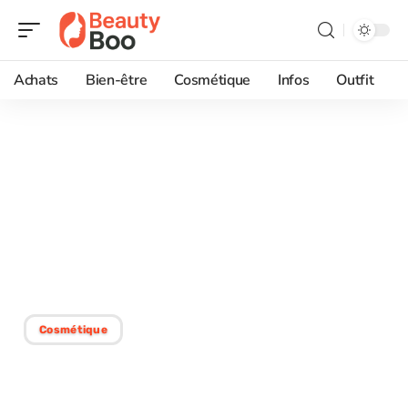
Achats
Bien-être
Cosmétique
Infos
Outfit
03/05/2026
Simulateur de coupe de
cheveux gratuit pour
cheveux bouclés : enfin
des essais réalistes
Cosmétique