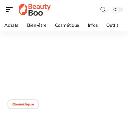
Achats
Bien-être
Cosmétique
Infos
Outfit
17/07/2026
Colorimétrie Coiffure et
coloration végétale, les
règles à connaître avant
de se lancer
Cosmétique