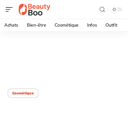
Achats
Bien-être
Cosmétique
Infos
Outfit
15/06/2026
Mini vague Cheveux fins
courts : le guide avant de
se lancer
Cosmétique