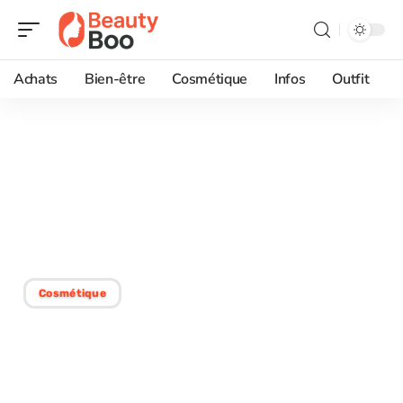
Achats
Bien-être
Cosmétique
Infos
Outfit
31/05/2026
Recette de grand-mère
pour avoir une belle
poitrine sans chirurgie
Cosmétique