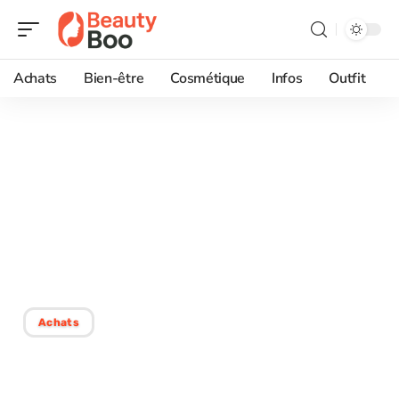
Achats
Bien-être
Cosmétique
Infos
Outfit
23/12/2025
Choisir son fond de teint
sans erreur : conseils et
astuces pour réussir son
choix
Achats