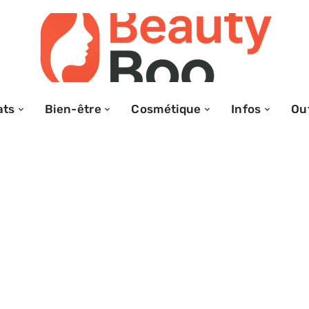
ats
Bien-être
Cosmétique
Infos
Out
on : résoudre un
s salon pas à