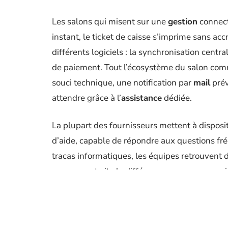
Les salons qui misent sur une
gestion
connect
instant, le ticket de caisse s’imprime sans accr
différents logiciels : la synchronisation centra
de paiement. Tout l’écosystème du salon commun
souci technique, une notification par
mail
prév
attendre grâce à l’
assistance
dédiée.
La plupart des fournisseurs mettent à disposi
d’aide, capable de répondre aux questions fr
tracas informatiques, les équipes retrouvent du
remarquent vite la différence : passage en cai
d’être pris au sérieux.
Voici les bénéfices tangibles qu’apporte ce typ