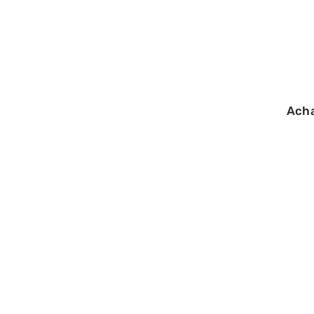
Ach
30/07/2026
Hairnet connexi
problème d’accè
pas