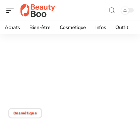
Achats
Bien-être
Cosmétique
Infos
Outfit
12/06/2026
Armani Code Profumo by
Giorgio Armani pour
homme : pour quelles
saisons et occasions ?
Cosmétique