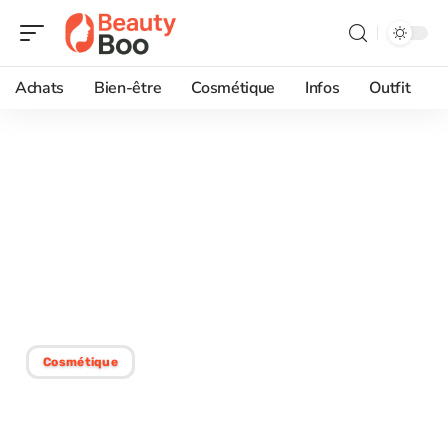
Achats
Bien-être
Cosmétique
Infos
Outfit
18/02/2026
Pourquoi les formations
courtes séduisent les
futurs professionnels de
la beauté
Cosmétique