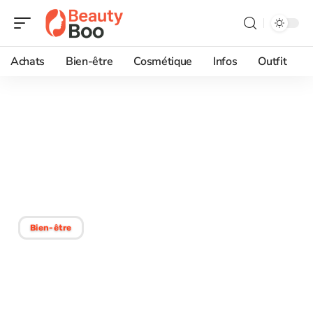
Achats
Bien-être
Cosmétique
Infos
Outfit
23/12/2025
Massages à Toulouse :
votre havre de sérénité et
de bien-être
Bien-être