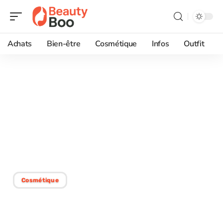
Achats
Bien-être
Cosmétique
Infos
Outfit
25/06/2026
Teinture homme cheveux
blancs pour cheveux
courts : techniques
faciles à adopter
Cosmétique