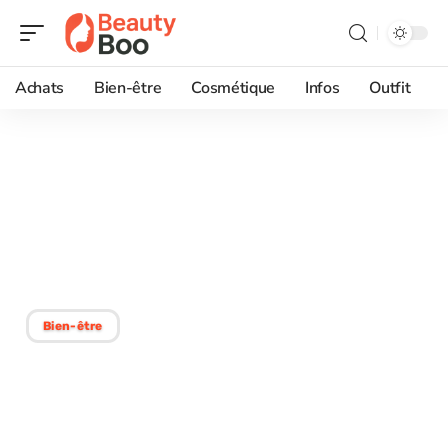
Achats
Bien-être
Cosmétique
Infos
Outfit
25/10/2025
Perdre 1 kg la nuit :
astuces efficaces à
appliquer dès ce soir !
Bien-être