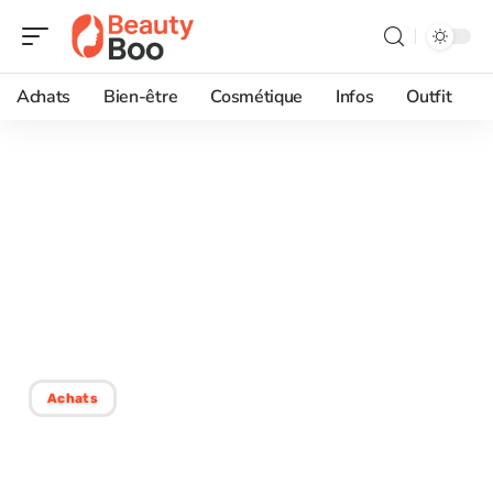
Achats
Bien-être
Cosmétique
Infos
Outfit
20/08/2025
Obtenir des échantillons
de parfum gratuits chez
Sephora : méthodes
efficaces
Achats