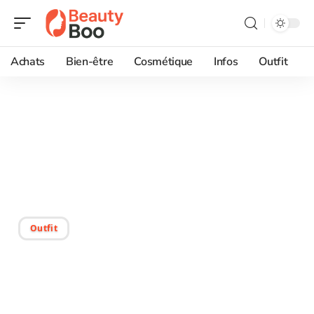
Achats
Bien-être
Cosmétique
Infos
Outfit
25/12/2025
Mascara bleu : conseils
pour un look tendance et
original
Outfit