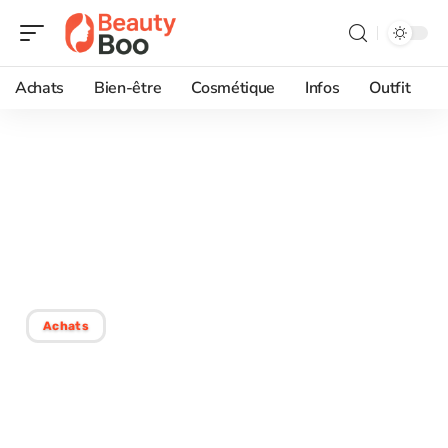
Achats
Bien-être
Cosmétique
Infos
Outfit
07/12/2025
Maquillage anti-rides :
masquer efficacement les
signes de l’âge !
Achats