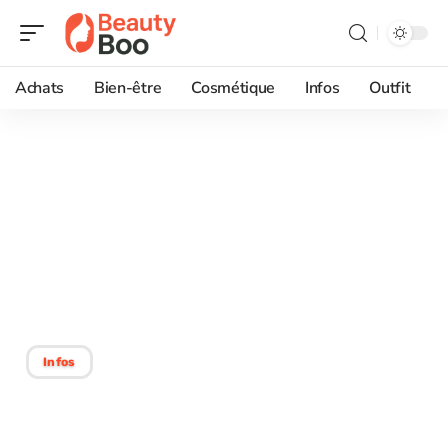
Achats
Bien-être
Cosmétique
Infos
Outfit
07/09/2025
Chirurgie plastique pour
une beauté améliorée :
choisir l’intervention
idéale
Infos